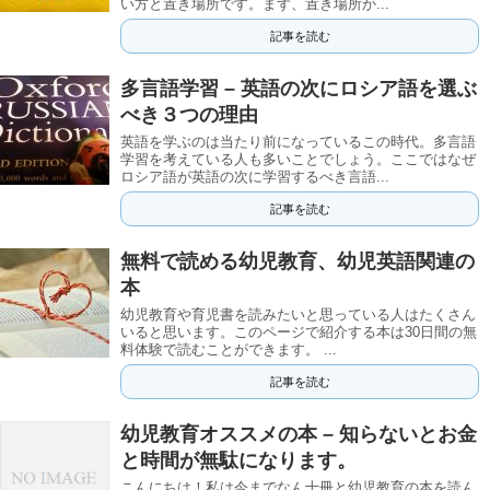
い方と置き場所です。まず、置き場所か...
記事を読む
多言語学習 – 英語の次にロシア語を選ぶ
べき３つの理由
英語を学ぶのは当たり前になっているこの時代。多言語
学習を考えている人も多いことでしょう。ここではなぜ
ロシア語が英語の次に学習するべき言語...
記事を読む
無料で読める幼児教育、幼児英語関連の
本
幼児教育や育児書を読みたいと思っている人はたくさん
いると思います。このページで紹介する本は30日間の無
料体験で読むことができます。 ...
記事を読む
幼児教育オススメの本 – 知らないとお金
と時間が無駄になります。
こんにちは！私は今までなん十冊と幼児教育の本を読ん