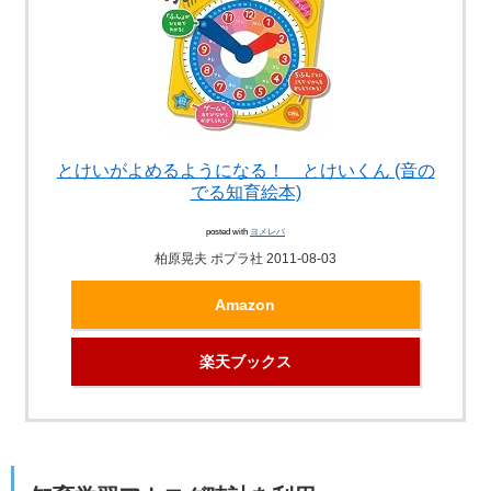
とけいがよめるようになる！ とけいくん (音の
でる知育絵本)
posted with
ヨメレバ
柏原晃夫 ポプラ社 2011-08-03
Amazon
楽天ブックス