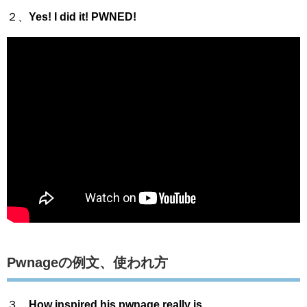
２、
Yes! I did it! PWNED!
Pwnageの例文、使われ方
３、
How inspired his pwnage really is.