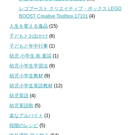
レゴブースト クリエイティブ・ボックス LEGO
BOOST Creative Toolbox 17101
(4)
人生を変える逸品
(15)
子どもとお出かけ
(6)
子どもと年中行事
(1)
幼児 小学生 歌 童謡
(1)
幼児小学生学習法
(9)
幼児小学生教材
(9)
幼児小学生英語教材
(12)
幼児英語
(4)
幼児英語歌
(5)
楽なアルバイト
(1)
段階のレシピ
(5)