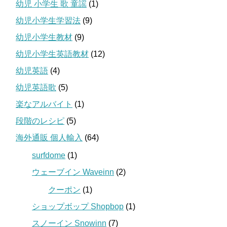
幼児 小学生 歌 童謡
(1)
幼児小学生学習法
(9)
幼児小学生教材
(9)
幼児小学生英語教材
(12)
幼児英語
(4)
幼児英語歌
(5)
楽なアルバイト
(1)
段階のレシピ
(5)
海外通販 個人輸入
(64)
surfdome
(1)
ウェーブイン Waveinn
(2)
クーポン
(1)
ショップボップ Shopbop
(1)
スノーイン Snowinn
(7)