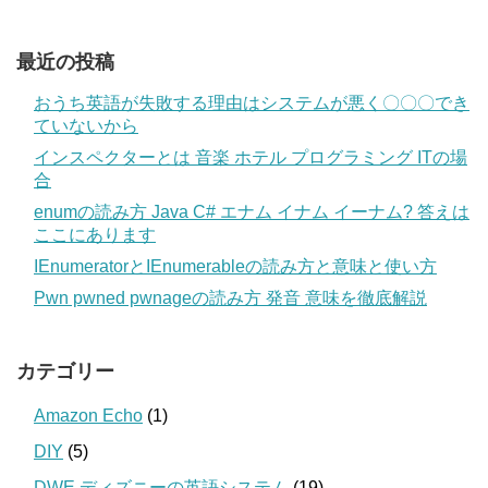
最近の投稿
おうち英語が失敗する理由はシステムが悪く〇〇〇でき
ていないから
インスペクターとは 音楽 ホテル プログラミング ITの場
合
enumの読み方 Java C# エナム イナム イーナム? 答えは
ここにあります
IEnumeratorとIEnumerableの読み方と意味と使い方
Pwn pwned pwnageの読み方 発音 意味を徹底解説
カテゴリー
Amazon Echo
(1)
DIY
(5)
DWE ディズニーの英語システム
(19)