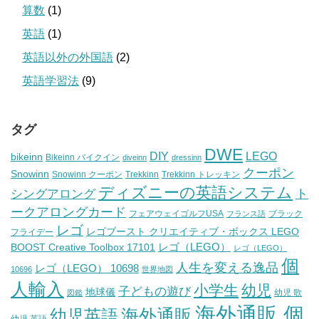
算数
(1)
英語
(1)
英語以外の外国語
(2)
英語学習法
(9)
タグ
DWE
DIY
LEGO
bikeinn
Bikeinn バイクイン
diveinn
dressinn
クーポン
Snowinn
Snowinn クーポン
Trekkinn
Trekkinn トレッキン
ディズニーの英語システム
ト
シングアロング
ークアロングカード
フェアウェイゴルフUSA
ブラック
フランス語
レゴ
レゴブースト クリエイティブ・ボックス LEGO
フライデー
レゴ（LEGO）
BOOST Creative Toolbox 17101
レゴ（LEGO）
個
人生を変える逸品
レゴ（LEGO） 10698
10696
世界地図
人輸入
小学生
幼児
子どもの遊び
地球儀
幼児 歌
図鑑
海外通販 個
海外通販
幼児英語