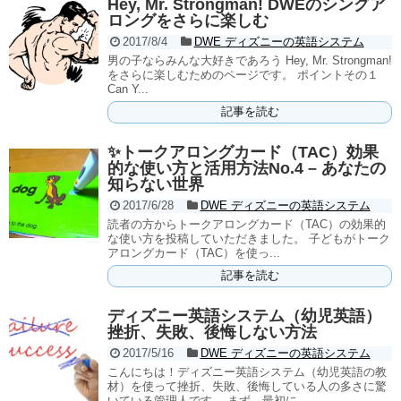
Hey, Mr. Strongman! DWEのシングア
ロングをさらに楽しむ
2017/8/4
DWE ディズニーの英語システム
男の子ならみんな大好きであろう Hey, Mr. Strongman!
をさらに楽しむためのページです。 ポイントその１
Can Y...
記事を読む
✨トークアロングカード（TAC）効果
的な使い方と活用方法No.4 – あなたの
知らない世界
2017/6/28
DWE ディズニーの英語システム
読者の方からトークアロングカード（TAC）の効果的
な使い方を投稿していただきました。 子どもがトーク
アロングカード（TAC）を使っ...
記事を読む
ディズニー英語システム（幼児英語）
挫折、失敗、後悔しない方法
2017/5/16
DWE ディズニーの英語システム
こんにちは！ディズニー英語システム（幼児英語の教
材）を使って挫折、失敗、後悔している人の多さに驚
いている管理人です。 まず、最初に...