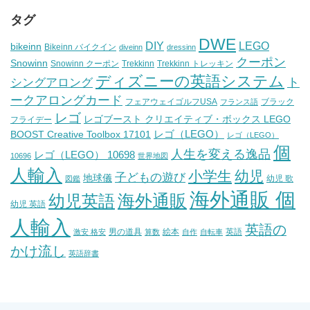
タグ
DWE
DIY
LEGO
bikeinn
Bikeinn バイクイン
diveinn
dressinn
クーポン
Snowinn
Snowinn クーポン
Trekkinn
Trekkinn トレッキン
ディズニーの英語システム
ト
シングアロング
ークアロングカード
フェアウェイゴルフUSA
ブラック
フランス語
レゴ
レゴブースト クリエイティブ・ボックス LEGO
フライデー
レゴ（LEGO）
BOOST Creative Toolbox 17101
レゴ（LEGO）
個
人生を変える逸品
レゴ（LEGO） 10698
10696
世界地図
人輸入
小学生
幼児
子どもの遊び
地球儀
幼児 歌
図鑑
海外通販 個
海外通販
幼児英語
幼児 英語
人輸入
英語の
男の道具
絵本
英語
激安 格安
算数
自作
自転車
かけ流し
英語辞書