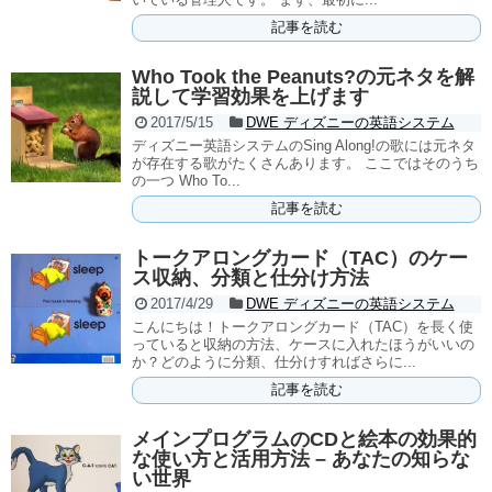
記事を読む
Who Took the Peanuts?の元ネタを解
説して学習効果を上げます
2017/5/15
DWE ディズニーの英語システム
ディズニー英語システムのSing Along!の歌には元ネタ
が存在する歌がたくさんあります。 ここではそのうち
の一つ Who To...
記事を読む
トークアロングカード（TAC）のケー
ス収納、分類と仕分け方法
2017/4/29
DWE ディズニーの英語システム
こんにちは！トークアロングカード（TAC）を長く使
っていると収納の方法、ケースに入れたほうがいいの
か？どのように分類、仕分けすればさらに...
記事を読む
メインプログラムのCDと絵本の効果的
な使い方と活用方法 – あなたの知らな
い世界