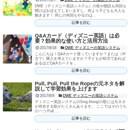
DWE（ディズニー英語システム）の歌や朗読も何回も
聞けばおぼえてしまいますし、何より子どもも大人も
飽きます！ 同じの何回もやるのは...
記事を読む
Q&Aカード（ディズニー英語）は必
要？効果的な使い方と活用方法
2017/8/18
DWE ディズニーの英語システム
こんにちは！Q&Aカード使っていますか？または（中
古で）購入を考えていますか？子どもが幼児であれば
あるほどQ&Aカードを...
記事を読む
Pull, Pull, Pull the Ropeの元ネタを解
説して学習効果を上げます
2017/8/9
DWE ディズニーの英語システム
ディズニー英語システムのSing Along!の歌には元ネタ
が存在する歌がたくさんあります。 ここではそのうち
の一つ Pull, ...
記事を読む