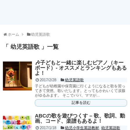
ホーム
幼児英語歌
「 幼児英語歌 」一覧
🎶子どもと一緒に楽しむピアノ（キー
ボード）- オススメとランキングもある
よ！
2017/2/28
幼児英語歌
子どもが幼稚園や保育園に行くようになると歌を習っ
てきて突然、歌いだします。とってもかわいくて涙腺
がゆるみます。 そこでパパ、ママが...
記事を読む
ABCの歌を遊びつくす – 歌、歌詞、動
画、コード、楽譜もあるよ！
2017/1/18
幼児小学生英語教材
,
幼児英語歌