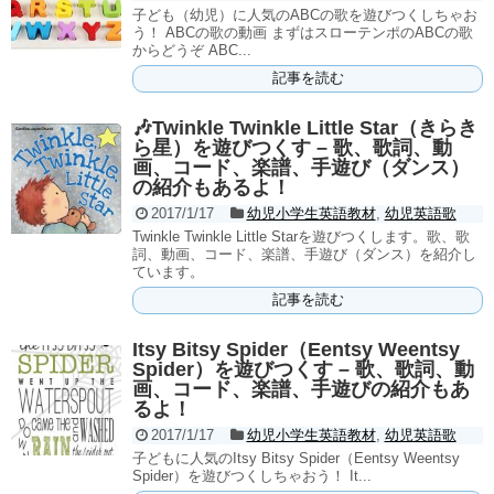
子ども（幼児）に人気のABCの歌を遊びつくしちゃお
う！ ABCの歌の動画 まずはスローテンポのABCの歌
からどうぞ ABC...
記事を読む
🎶Twinkle Twinkle Little Star（きらき
ら星）を遊びつくす – 歌、歌詞、動
画、コード、楽譜、手遊び（ダンス）
の紹介もあるよ！
2017/1/17
幼児小学生英語教材
,
幼児英語歌
Twinkle Twinkle Little Starを遊びつくします。歌、歌
詞、動画、コード、楽譜、手遊び（ダンス）を紹介し
ています。
記事を読む
Itsy Bitsy Spider（Eentsy Weentsy
Spider）を遊びつくす – 歌、歌詞、動
画、コード、楽譜、手遊びの紹介もあ
るよ！
2017/1/17
幼児小学生英語教材
,
幼児英語歌
子どもに人気のItsy Bitsy Spider（Eentsy Weentsy
Spider）を遊びつくしちゃおう！ It...