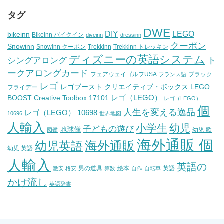
タグ
DWE
DIY
LEGO
bikeinn
Bikeinn バイクイン
diveinn
dressinn
クーポン
Snowinn
Snowinn クーポン
Trekkinn
Trekkinn トレッキン
ディズニーの英語システム
ト
シングアロング
ークアロングカード
フェアウェイゴルフUSA
ブラック
フランス語
レゴ
レゴブースト クリエイティブ・ボックス LEGO
フライデー
レゴ（LEGO）
BOOST Creative Toolbox 17101
レゴ（LEGO）
個
人生を変える逸品
レゴ（LEGO） 10698
10696
世界地図
人輸入
小学生
幼児
子どもの遊び
地球儀
幼児 歌
図鑑
海外通販 個
海外通販
幼児英語
幼児 英語
人輸入
英語の
男の道具
絵本
英語
激安 格安
算数
自作
自転車
かけ流し
英語辞書