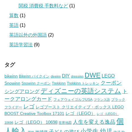
関税 消費税 手数料など
(1)
算数
(1)
英語
(1)
英語以外の外国語
(2)
英語学習法
(9)
タグ
DWE
DIY
LEGO
bikeinn
Bikeinn バイクイン
diveinn
dressinn
クーポン
Snowinn
Snowinn クーポン
Trekkinn
Trekkinn トレッキン
ディズニーの英語システム
ト
シングアロング
ークアロングカード
フェアウェイゴルフUSA
ブラック
フランス語
レゴ
レゴブースト クリエイティブ・ボックス LEGO
フライデー
レゴ（LEGO）
BOOST Creative Toolbox 17101
レゴ（LEGO）
個
人生を変える逸品
レゴ（LEGO） 10698
10696
世界地図
人輸入
小学生
幼児
子どもの遊び