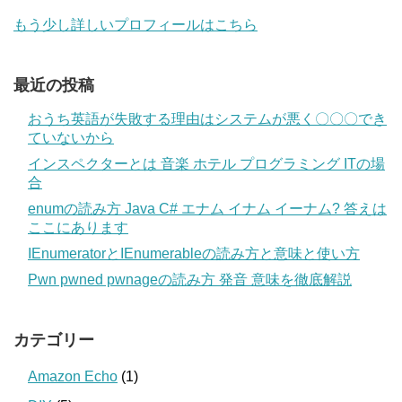
もう少し詳しいプロフィールはこちら
最近の投稿
おうち英語が失敗する理由はシステムが悪く〇〇〇でき
ていないから
インスペクターとは 音楽 ホテル プログラミング ITの場
合
enumの読み方 Java C# エナム イナム イーナム? 答えは
ここにあります
IEnumeratorとIEnumerableの読み方と意味と使い方
Pwn pwned pwnageの読み方 発音 意味を徹底解説
カテゴリー
Amazon Echo
(1)