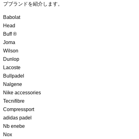
プブランドを紹介します。
Babolat
Head
Buff ®
Joma
Wilson
Dunlop
Lacoste
Bullpadel
Nalgene
Nike accessories
Tecnifibre
Compressport
adidas padel
Nb enebe
Nox