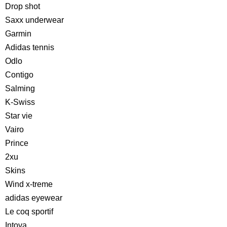
Drop shot
Saxx underwear
Garmin
Adidas tennis
Odlo
Contigo
Salming
K-Swiss
Star vie
Vairo
Prince
2xu
Skins
Wind x-treme
adidas eyewear
Le coq sportif
Intova