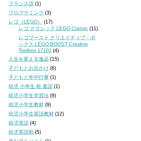
フランス語
(1)
プログラミング
(3)
レゴ（LEGO）
(17)
レゴ クラシック LEGO Classic
(11)
レゴブースト クリエイティブ・ボ
ックス LEGO BOOST Creative
Toolbox 17101
(4)
人生を変える逸品
(15)
子どもとお出かけ
(6)
子どもと年中行事
(1)
幼児 小学生 歌 童謡
(1)
幼児小学生学習法
(9)
幼児小学生教材
(9)
幼児小学生英語教材
(12)
幼児英語
(4)
幼児英語歌
(5)