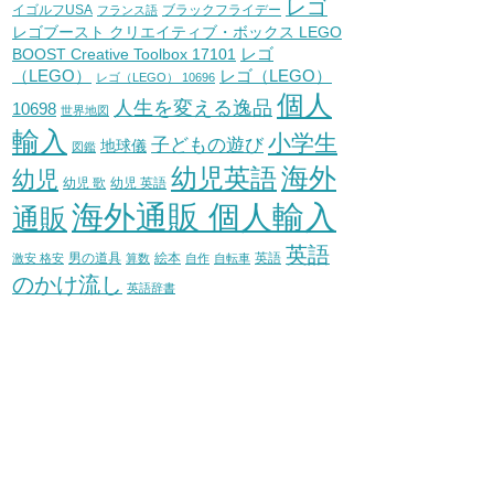
レゴ
イゴルフUSA
ブラックフライデー
フランス語
レゴブースト クリエイティブ・ボックス LEGO
レゴ
BOOST Creative Toolbox 17101
（LEGO）
レゴ（LEGO）
レゴ（LEGO） 10696
個人
人生を変える逸品
10698
世界地図
輸入
小学生
子どもの遊び
地球儀
図鑑
海外
幼児英語
幼児
幼児 歌
幼児 英語
海外通販 個人輸入
通販
英語
男の道具
絵本
英語
激安 格安
算数
自作
自転車
のかけ流し
英語辞書