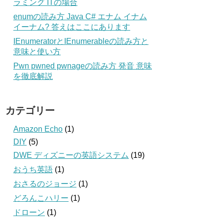
ラミング ITの場合
enumの読み方 Java C# エナム イナム
イーナム? 答えはここにあります
IEnumeratorとIEnumerableの読み方と
意味と使い方
Pwn pwned pwnageの読み方 発音 意味
を徹底解説
カテゴリー
Amazon Echo
(1)
DIY
(5)
DWE ディズニーの英語システム
(19)
おうち英語
(1)
おさるのジョージ
(1)
どろんこハリー
(1)
ドローン
(1)