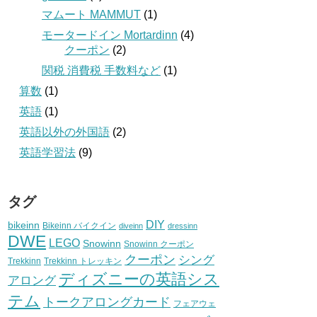
マムート MAMMUT
(1)
モータードイン Mortardinn
(4)
クーポン
(2)
関税 消費税 手数料など
(1)
算数
(1)
英語
(1)
英語以外の外国語
(2)
英語学習法
(9)
タグ
DIY
bikeinn
Bikeinn バイクイン
diveinn
dressinn
DWE
LEGO
Snowinn
Snowinn クーポン
クーポン
シング
Trekkinn
Trekkinn トレッキン
ディズニーの英語シス
アロング
テム
トークアロングカード
フェアウェ