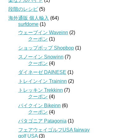
楽なアルバイト
(1)
段階のレシピ
(5)
海外通販 個人輸入
(64)
surfdome
(1)
ウェーブイン Waveinn
(2)
クーポン
(1)
ショップボップ Shopbop
(1)
スノーイン Snowinn
(7)
クーポン
(4)
ダイネーゼ DAINESE
(1)
トレインイン Traininn
(2)
トレッキン Trekkinn
(7)
クーポン
(4)
バイクイン Bikeinn
(6)
クーポン
(4)
パタゴニア Patagonia
(1)
フェアウェイゴルフUSA fairway
golf USA
(3)