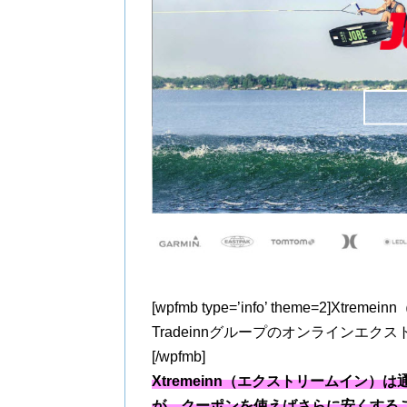
[wpfmb type=’info’ theme=2
Tradeinnグループのオンラインエ
[/wpfmb]
Xtremeinn（エクストリームイン
が、クーポンを使えばさらに安くする