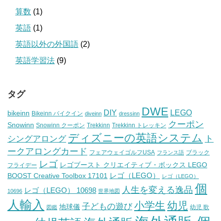
算数
(1)
英語
(1)
英語以外の外国語
(2)
英語学習法
(9)
タグ
DWE
DIY
LEGO
bikeinn
Bikeinn バイクイン
diveinn
dressinn
クーポン
Snowinn
Snowinn クーポン
Trekkinn
Trekkinn トレッキン
ディズニーの英語システム
ト
シングアロング
ークアロングカード
フェアウェイゴルフUSA
ブラック
フランス語
レゴ
レゴブースト クリエイティブ・ボックス LEGO
フライデー
レゴ（LEGO）
BOOST Creative Toolbox 17101
レゴ（LEGO）
個
人生を変える逸品
レゴ（LEGO） 10698
10696
世界地図
人輸入
小学生
幼児
子どもの遊び
地球儀
幼児 歌
図鑑