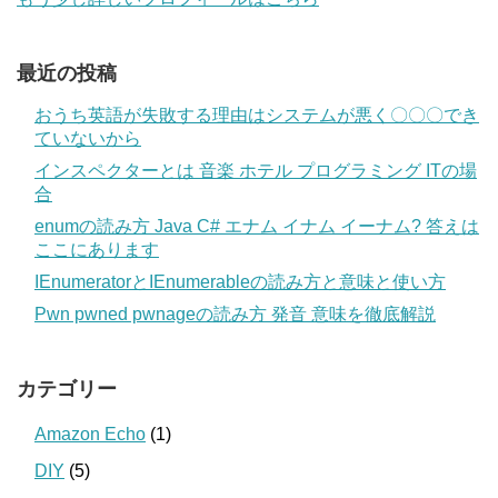
最近の投稿
おうち英語が失敗する理由はシステムが悪く〇〇〇でき
ていないから
インスペクターとは 音楽 ホテル プログラミング ITの場
合
enumの読み方 Java C# エナム イナム イーナム? 答えは
ここにあります
IEnumeratorとIEnumerableの読み方と意味と使い方
Pwn pwned pwnageの読み方 発音 意味を徹底解説
カテゴリー
Amazon Echo
(1)
DIY
(5)